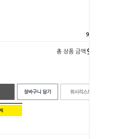
900
원
900
총 상품 금액
원
장바구니 담기
위시리스트