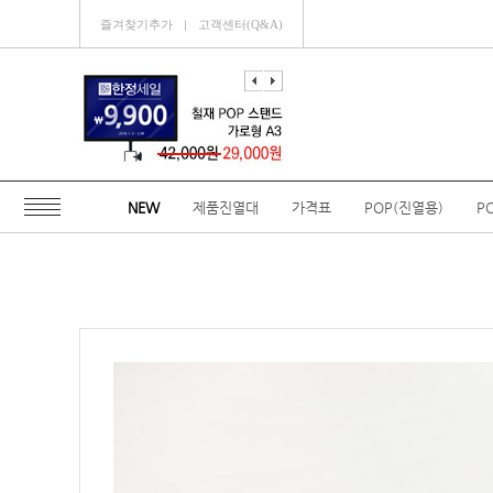
즐겨찾기추가
고객센터(Q&A)
ㅣ
NEW
제품진열대
가격표
POP(진열용)
P