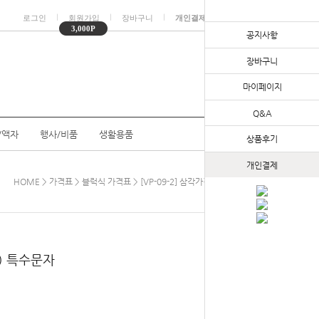
ㅣ
ㅣ
ㅣ
ㅣ
로그인
회원가입
장바구니
개인결제
마이페이지
3,000P
공지사항
장바구니
마이페이지
Q&A
/액자
행사/비품
생활용품
상품후기
개인결제
HOME
>
가격표
>
블럭식 가격표
> [VP-09-2] 삼각가격표 (중) 특수문자
중) 특수문자