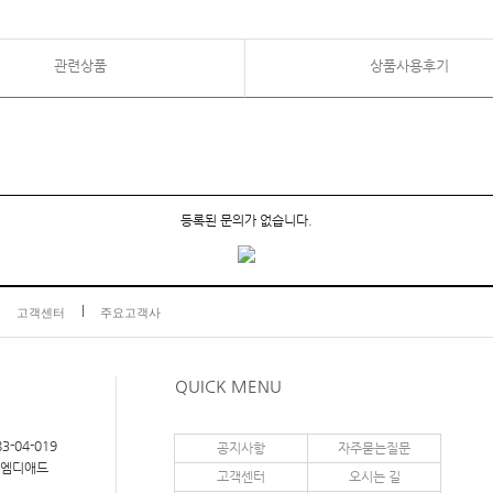
관련상품
상품사용후기
등록된 문의가 없습니다.
고객센터
주요고객사
QUICK MENU
3-04-019
공지사항
자주묻는질문
이엠디애드
고객센터
오시는 길