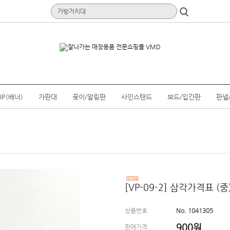
OP(배너)
가판대
꽂이/알림판
사인스탠드
보드/입간판
판넬
[VP-09-2] 삼각가격표 (
상품번호
No. 1041305
900
원
판매가격