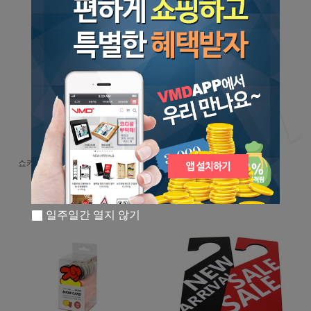
쇼카드(구름/엄지손/공백) (4064)
미니배너-1530/1842
100개입
5,500원
43,050원
일주일간 열지 않기