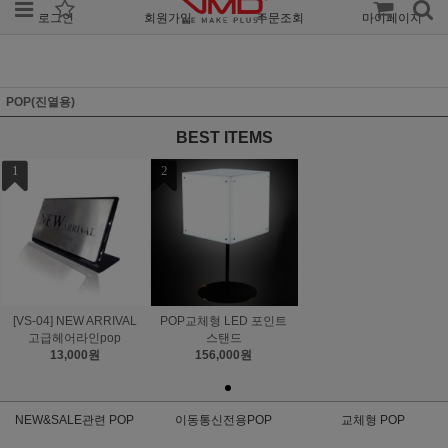
로그인
회원가입
주문조회
마이페이지
POP(진열용)
BEST ITEMS
1
2
[VS-04] NEW ARRIVAL
POP교체형 LED 포인트
고급헤어라인pop
스탠드
13,000원
156,000원
NEW&SALE관련 POP
이동통신전용POP
교체형 POP