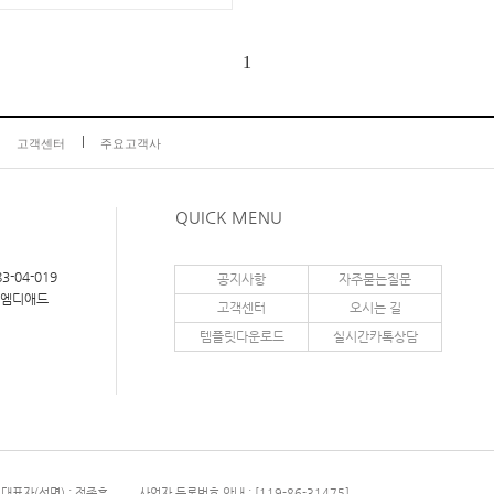
1
고객센터
주요고객사
QUICK MENU
3-04-019
공지사항
자주묻는질문
이엠디애드
고객센터
오시는 길
템플릿다운로드
실시간카톡상담
대표자(성명) : 정종훈
사업자 등록번호 안내 : [119-86-31475]