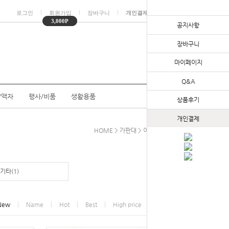
ㅣ
ㅣ
ㅣ
ㅣ
로그인
회원가입
장바구니
개인결제
마이페이지
3,000P
공지사항
장바구니
마이페이지
Q&A
/액자
행사/비품
생활용품
상품후기
개인결제
HOME
>
가판대
>
이동식매대(휴대용)
기타(1)
New
Name
Hot
Best
High price
Low price