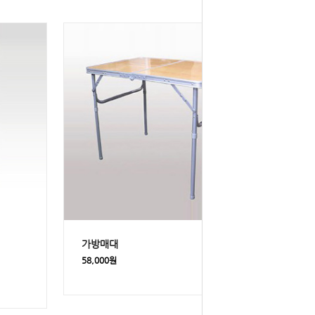
가방매대
58,000원