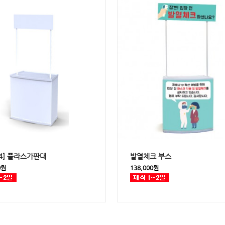
114] 플라스가판대
발열체크 부스
0원
138,000원