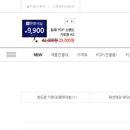
즐겨찾기추가
고객센터(Q&A)
ㅣ
NEW
제품진열대
가격표
POP(진열용)
P
핸드폰 가판대(평매대형)(1)
패션매장 매대