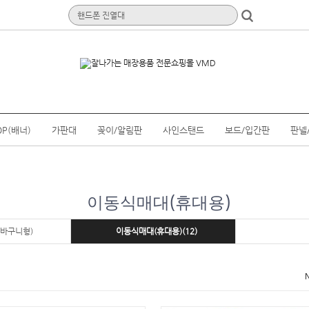
OP(배너)
가판대
꽂이/알림판
사인스탠드
보드/입간판
판넬
이동식매대(휴대용)
(바구니형)
이동식매대(휴대용)(12)