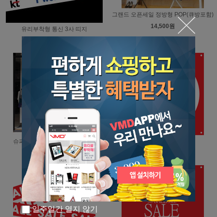
그랜드 오픈세일 정방형 POP(큐방포함)
14,500원
유리부착형 통신 3사 띠지
6,000원
슈퍼세일 정방향 POP(큐방포함)
빅세일 (900*900 정방형)
14,500원
14,500원
일주일간 열지 않기