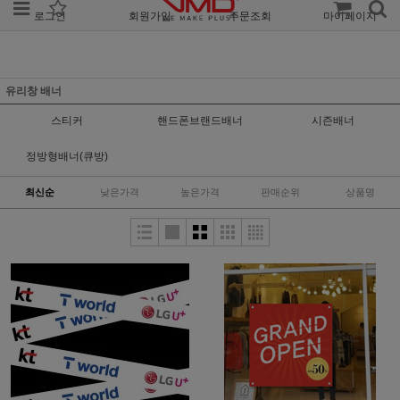
로그인
회원가입
주문조회
마이페이지
유리창 배너
스티커
핸드폰브랜드배너
시즌배너
정방형배너(큐방)
최신순
낮은가격
높은가격
판매순위
상품명